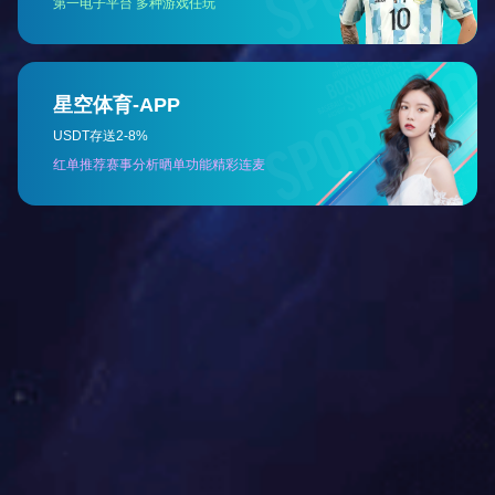
安全云解决方案
分类：
解决方案
发布时间：
2022-07-29 15:49:45
访问量：
0
概要:
概要:
详情
风险与挑战
云计算安全解决方案