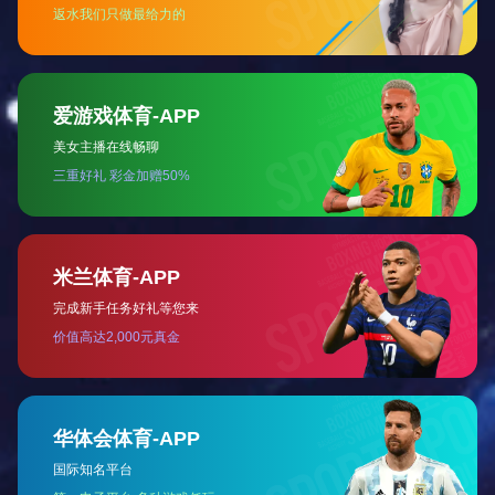
解决方案
您现在的位置：
首页
/
关于BOSS
/
安全云解决方案
解决方案
全部分类

