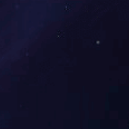
云计算安全全景
下一代防火墙构建云管理平面与业务平面、虚拟机与宿主机、
不同安全级别的等保业务区、不同用户的虚拟网络以及虚拟机
微隔 离五个层面的网络隔离。基于下一代防火墙、应用交
付、上网行为管理等构建边界立体防御体系，VPN网关构建
安全接入平台，堡 垒机、日志审计保障云管理平台运维安
全。