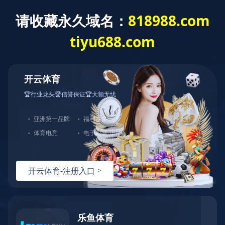
首页
解决方案

解决方案
进一步了解

弱电系统建设及智能化系统
信息安全整体解决方案
安全云解决方案
华体会官方网页版网络建设方案
智能化机房建设及动环监测