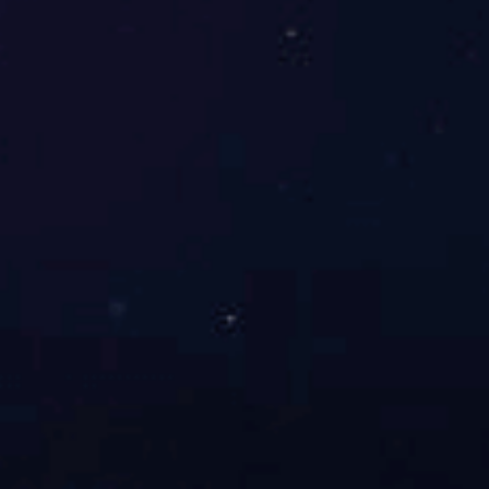
智能联动
构建从云内到云外，从
安全设备到安全服务的
多层次联动机制。在云
内，构建 安全资源池管